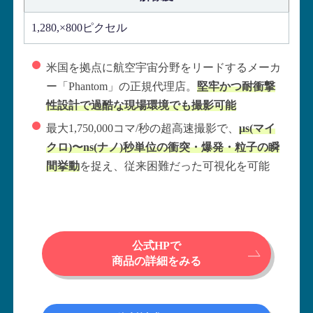
1,280,×800ピクセル
米国を拠点に航空宇宙分野をリードするメーカ
ー「Phantom」の正規代理店。
堅牢かつ耐衝撃
性設計で過酷な現場環境でも撮影可能
最大1,750,000コマ/秒の超高速撮影で、
μs(マイ
クロ)〜ns(ナノ)秒単位の衝突・爆発・粒子の瞬
間挙動
を捉え、従来困難だった可視化を可能
公式HPで
商品の詳細をみる