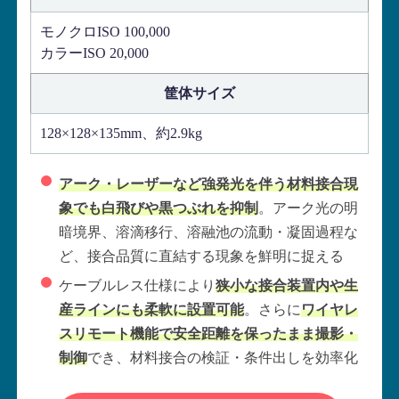
モノクロISO 100,000
カラーISO 20,000
筐体サイズ
128×128×135mm、約2.9kg
アーク・レーザーなど強発光を伴う材料接合現
象でも白飛びや黒つぶれを抑制
。アーク光の明
暗境界、溶滴移行、溶融池の流動・凝固過程な
ど、接合品質に直結する現象を鮮明に捉える
ケーブルレス仕様により
狭小な接合装置内や生
産ラインにも柔軟に設置可能
。さらに
ワイヤレ
スリモート機能で安全距離を保ったまま撮影・
制御
でき、材料接合の検証・条件出しを効率化