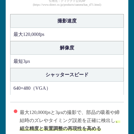
引用元：ディテクト公式HP
(https://www.ditect.co.jp/products/camera/has_d71.html)
撮影速度
最大120,000fps
解像度
最短3μs
シャッタースピード
640×480（VGA）
最大120,000fpsと3μsの撮影で、部品の吸着や締
結時のズレやタイミング誤差を正確に検出し
、
組立精度と装置調整の再現性を高める