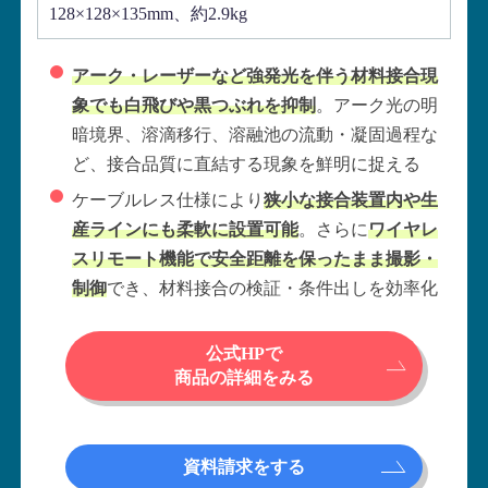
128×128×135mm、約2.9kg
アーク・レーザーなど強発光を伴う材料接合現
象でも白飛びや黒つぶれを抑制
。アーク光の明
暗境界、溶滴移行、溶融池の流動・凝固過程な
ど、接合品質に直結する現象を鮮明に捉える
ケーブルレス仕様により
狭小な接合装置内や生
産ラインにも柔軟に設置可能
。さらに
ワイヤレ
スリモート機能で安全距離を保ったまま撮影・
制御
でき、材料接合の検証・条件出しを効率化
公式HPで
商品の詳細をみる
資料請求をする