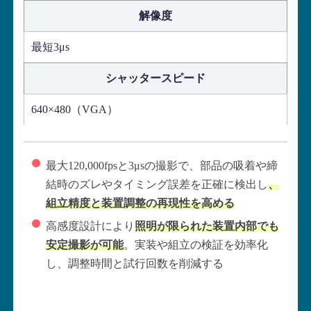
解像度
最短3μs
シャッタースピード
640×480（VGA）
最大120,000fpsと3μsの撮影で、部品の吸着や締
結時のズレやタイミング誤差を正確に検出し
、
組立精度と装置調整の再現性を高める
高感度設計により
照明が限られた装置内部でも
安定撮影が可能
。実装や組立の検証を効率化
し、調整時間と試行回数を削減する