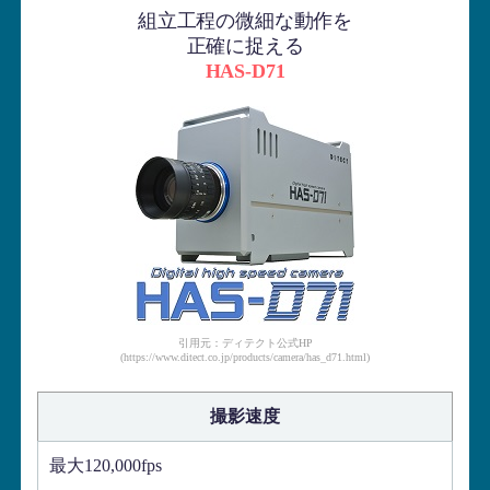
組立工程の微細な動作を
正確に捉える
HAS-D71
引用元：ディテクト公式HP
(https://www.ditect.co.jp/products/camera/has_d71.html)
撮影速度
最大120,000fps